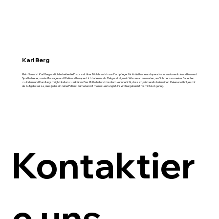
Karl Berg
Mein Name ist Karl Berg und ich betreibe die Praxis seit über 10 Jahren. Ich war Fachpfleger für Anästhesie und operative Intensivmedizin und bin med.
Sportbetreuer, sowie Massage- und Wellnesstherapeut. Ich habe mir als Ziel gesetzt, mein Wissen anzuwenden, um Schmerzen meiner Patienten
zu lindern und Handlungsmöglichkeiten zu erklären. Das Motto habe ich insofern verinnerlicht, dass ich, wie bereits bei meinen Zielen erwähnt, es mir
als Aufgabe setze, dass jeder einzelne Patient zufrieden mit meiner Leistung ist. Ihr Wohlergehen ist für mich Lob genug.
Kontaktier
e uns.