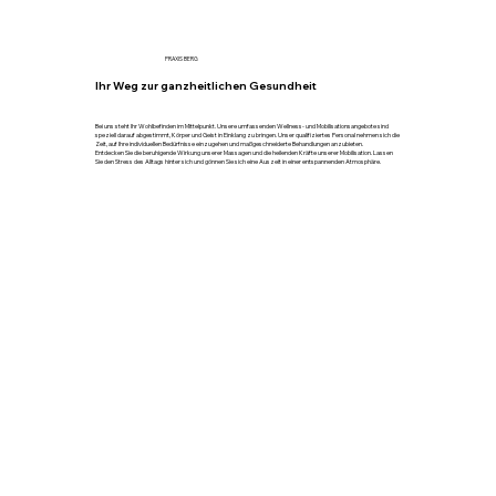
PRAXIS BERG
Ihr Weg zur ganzheitlichen Gesundheit
Bei uns steht Ihr Wohlbefinden im Mittelpunkt. Unsere umfassenden Wellness- und Mobilisationsangebote sind
speziell darauf abgestimmt, Körper und Geist in Einklang zu bringen. Unser qualifiziertes Personal nehmen sich die
Zeit, auf Ihre individuellen Bedürfnisse einzugehen und maßgeschneiderte Behandlungen anzubieten.
Entdecken Sie die beruhigende Wirkung unserer Massagen und die heilenden Kräfte unserer Mobilisation. Lassen
Sie den Stress des Alltags hinter sich und gönnen Sie sich eine Auszeit in einer entspannenden Atmosphäre.